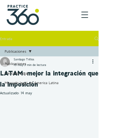
Entrada
Publicaciones
Santiago Trillos
Publicaciones
13 may
3 min de lectura
LATAM: mejor la integración que
Mercado Legal
la imposición
Mercado legal en America Latina
Actualizado:
14 may